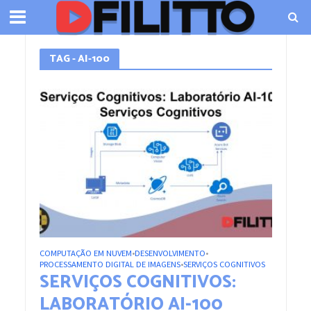
TAG - AI-100
COMPUTAÇÃO EM NUVEM
DESENVOLVIMENTO
•
•
PROCESSAMENTO DIGITAL DE IMAGENS
SERVIÇOS COGNITIVOS
•
SERVIÇOS COGNITIVOS:
LABORATÓRIO AI-100