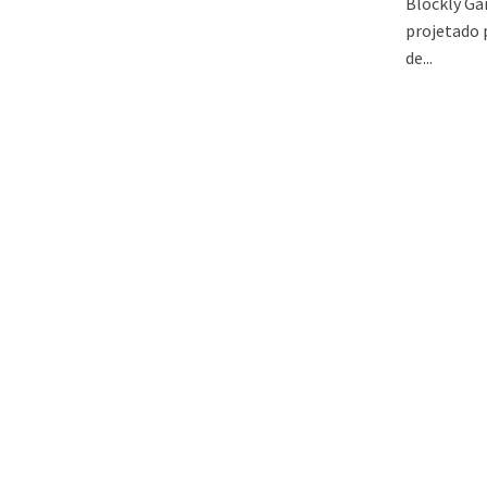
Blockly Ga
projetado 
de...