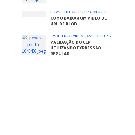
DICAS E TUTORIAIS
•
FERRAMENTAS
COMO ATIVAR TODOS OS
NÚCLEOS DO PROCESSADOR
NO SISTEMA OPERACIONAL
WINDOWS
DICAS E TUTORIAIS
•
FERRAMENTAS
O QUE É PADRÃO DE
CRIMPAGEM 568A E 568B
C#
•
DESENVOLVIMENTO
•
VÍDEO AULAS
DESENVOLVENDO UM
SISTEMA DE CONTROLE DE
ESTOQUE – PARTE 1
DICAS E TUTORIAIS
•
FERRAMENTAS
COMO BAIXAR UM VÍDEO DE
URL DE BLOB