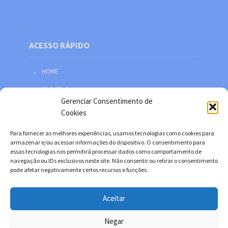
ACESSO RÁPIDO
HOME
Web Mail
Gerenciar Consentimento de
Política de privacidade
Cookies
Redes sociais
Para fornecer as melhores experiências, usamos tecnologias como cookies para
Facebook
armazenar e/ou acessar informações do dispositivo. O consentimento para
essas tecnologias nos permitirá processar dados como comportamento de
Twitter
navegação ou IDs exclusivos neste site. Não consentir ou retirar o consentimento
pode afetar negativamente certos recursos e funções.
YouTube
Instagram
Aceitar
Negar
Copyright © 2026. Desenvolvido por Danilo Filitto.