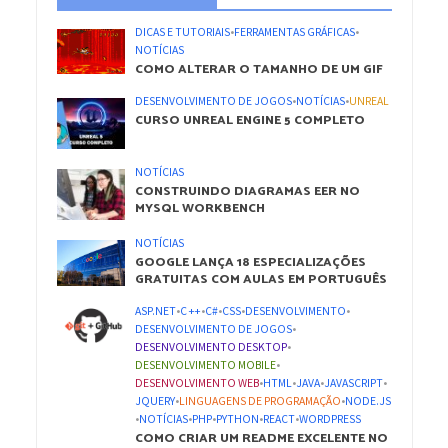
DICAS E TUTORIAIS
•
FERRAMENTAS GRÁFICAS
•
NOTÍCIAS
COMO ALTERAR O TAMANHO DE UM GIF
DESENVOLVIMENTO DE JOGOS
•
NOTÍCIAS
•
UNREAL
CURSO UNREAL ENGINE 5 COMPLETO
NOTÍCIAS
CONSTRUINDO DIAGRAMAS EER NO
MYSQL WORKBENCH
NOTÍCIAS
GOOGLE LANÇA 18 ESPECIALIZAÇÕES
GRATUITAS COM AULAS EM PORTUGUÊS
ASP.NET
•
C ++
•
C#
•
CSS
•
DESENVOLVIMENTO
•
DESENVOLVIMENTO DE JOGOS
•
DESENVOLVIMENTO DESKTOP
•
DESENVOLVIMENTO MOBILE
•
DESENVOLVIMENTO WEB
•
HTML
•
JAVA
•
JAVASCRIPT
•
JQUERY
•
LINGUAGENS DE PROGRAMAÇÃO
•
NODE.JS
•
NOTÍCIAS
•
PHP
•
PYTHON
•
REACT
•
WORDPRESS
COMO CRIAR UM README EXCELENTE NO