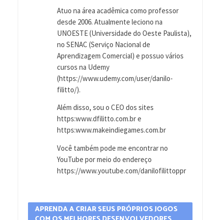
Atuo na área acadêmica como professor
desde 2006. Atualmente leciono na
UNOESTE (Universidade do Oeste Paulista),
no SENAC (Serviço Nacional de
Aprendizagem Comercial) e possuo vários
cursos na Udemy
(https://www.udemy.com/user/danilo-
filitto/).
Além disso, sou o CEO dos sites
https:www.dfilitto.com.br e
https:www.makeindiegames.com.br
Você também pode me encontrar no
YouTube por meio do endereço
https://www.youtube.com/danilofilittoppr
APRENDA A CRIAR SEUS PRÓPRIOS JOGOS
COM OS MELHORES DESENVOLVEDORES