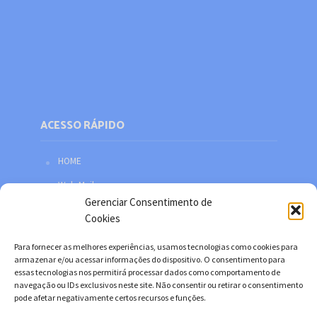
ACESSO RÁPIDO
HOME
Web Mail
Gerenciar Consentimento de
Política de privacidade
Cookies
Redes sociais
Para fornecer as melhores experiências, usamos tecnologias como cookies para
Facebook
armazenar e/ou acessar informações do dispositivo. O consentimento para
essas tecnologias nos permitirá processar dados como comportamento de
Twitter
navegação ou IDs exclusivos neste site. Não consentir ou retirar o consentimento
pode afetar negativamente certos recursos e funções.
YouTube