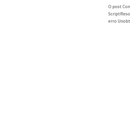
O post Com
ScriptReso
erro Unobt