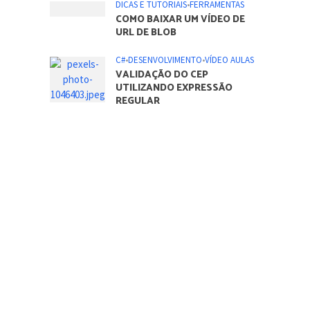
NÚCLEOS DO PROCESSADOR
NO SISTEMA OPERACIONAL
WINDOWS
DICAS E TUTORIAIS
•
FERRAMENTAS
O QUE É PADRÃO DE
CRIMPAGEM 568A E 568B
C#
•
DESENVOLVIMENTO
•
VÍDEO AULAS
DESENVOLVENDO UM
SISTEMA DE CONTROLE DE
ESTOQUE – PARTE 1
DICAS E TUTORIAIS
•
FERRAMENTAS
COMO BAIXAR UM VÍDEO DE
URL DE BLOB
C#
•
DESENVOLVIMENTO
•
VÍDEO AULAS