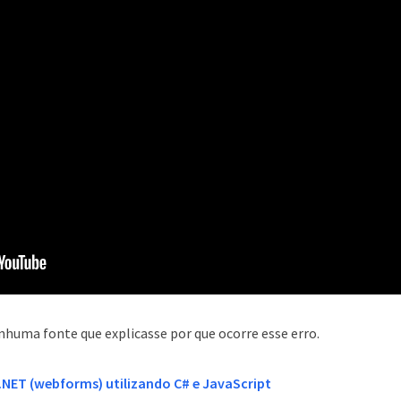
nhuma fonte que explicasse por que ocorre esse erro.
.NET (webforms) utilizando C# e JavaScript