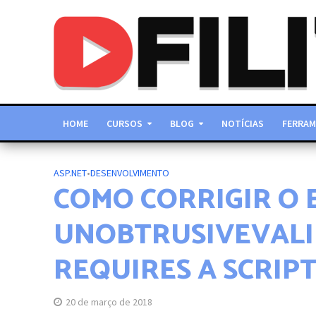
HOME
CURSOS
BLOG
NOTÍCIAS
FERRAM
ASP.NET
•
DESENVOLVIMENTO
COMO CORRIGIR O 
UNOBTRUSIVEVAL
REQUIRES A SCRI
20 de março de 2018