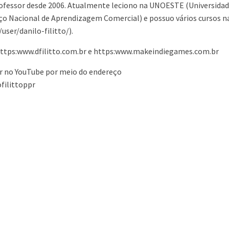
ofessor desde 2006. Atualmente leciono na UNOESTE (Universidad
iço Nacional de Aprendizagem Comercial) e possuo vários cursos n
er/danilo-filitto/).
 https:www.dfilitto.com.br e https:www.makeindiegames.com.br
 no YouTube por meio do endereço
filittoppr