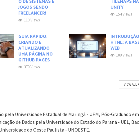
O DE SISTEMAS E
TILEMAPS N
JOGOS SENDO
UNITY
FREELANCER!
154 Views
113 Views
GUIA RÁPIDO:
INTRODUÇÃO
CRIANDO E
HTML: A BAS
ATUALIZANDO
WEB
UMA PÁGINA NO
108 Views
GITHUB PAGES
370 Views
VIEW ALL 
o pela Universidade Estadual de Maringá - UEM, Pós-Graduado e
cação de Dados pela Universidade do Estado do Paraná - UEL, Ba
Universidade do Oeste Paulista - UNOESTE.