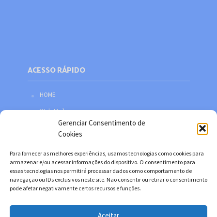
ACESSO RÁPIDO
HOME
Web Mail
Gerenciar Consentimento de
Política de privacidade
Cookies
Redes sociais
Para fornecer as melhores experiências, usamos tecnologias como cookies para
Facebook
armazenar e/ou acessar informações do dispositivo. O consentimento para
essas tecnologias nos permitirá processar dados como comportamento de
Twitter
navegação ou IDs exclusivos neste site. Não consentir ou retirar o consentimento
pode afetar negativamente certos recursos e funções.
YouTube
Instagram
Aceitar