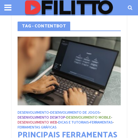
TAG - CONTENTBOT
DESENVOLVIMENTO
DESENVOLVIMENTO DE JOGOS
•
•
DESENVOLVIMENTO DESKTOP
DESENVOLVIMENTO MOBILE
•
•
DESENVOLVIMENTO WEB
DICAS E TUTORIAIS
FERRAMENTAS
•
•
•
FERRAMENTAS GRÁFICAS
PRINCIPAIS FERRAMENTAS