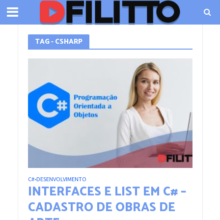
TAG - CSHARP
C#
DESENVOLVIMENTO
•
INTERFACES E LIST
EM C# –
CADASTRO DE OBRAS DE