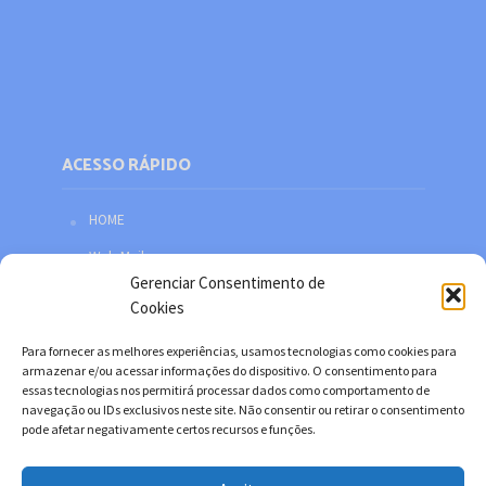
ACESSO RÁPIDO
HOME
Web Mail
Gerenciar Consentimento de
Política de privacidade
Cookies
Redes sociais
Para fornecer as melhores experiências, usamos tecnologias como cookies para
Facebook
armazenar e/ou acessar informações do dispositivo. O consentimento para
essas tecnologias nos permitirá processar dados como comportamento de
Twitter
navegação ou IDs exclusivos neste site. Não consentir ou retirar o consentimento
pode afetar negativamente certos recursos e funções.
YouTube
Instagram