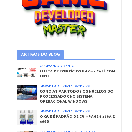
ARTIGOS DO BLOG
C#
•
DESENVOLVIMENTO
1 LISTA DE EXERCÍCIOS EM C# – CAFÉ COM
LEITE
DICAS E TUTORIAIS
•
FERRAMENTAS
COMO ATIVAR TODOS OS NÚCLEOS DO
PROCESSADOR NO SISTEMA
OPERACIONAL WINDOWS
DICAS E TUTORIAIS
•
FERRAMENTAS
O QUE É PADRÃO DE CRIMPAGEM 568A E
568B
C#
•
DESENVOLVIMENTO
•
VÍDEO AULAS