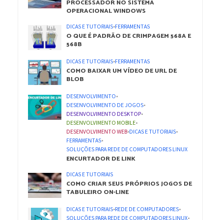
PROCESSADOR NO SISTEMA
OPERACIONAL WINDOWS
DICAS E TUTORIAIS
•
FERRAMENTAS
O QUE É PADRÃO DE CRIMPAGEM 568A E
568B
DICAS E TUTORIAIS
•
FERRAMENTAS
COMO BAIXAR UM VÍDEO DE URL DE
BLOB
DESENVOLVIMENTO
•
DESENVOLVIMENTO DE JOGOS
•
DESENVOLVIMENTO DESKTOP
•
DESENVOLVIMENTO MOBILE
•
DESENVOLVIMENTO WEB
•
DICAS E TUTORIAIS
•
FERRAMENTAS
•
SOLUÇÕES PARA REDE DE COMPUTADORES LINUX
ENCURTADOR DE LINK
DICAS E TUTORIAIS
COMO CRIAR SEUS PRÓPRIOS JOGOS DE
TABULEIRO ON-LINE
DICAS E TUTORIAIS
•
REDE DE COMPUTADORES
•
SOLUÇÕES PARA REDE DE COMPUTADORES LINUX
•