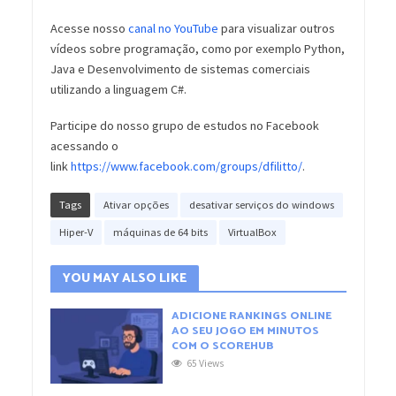
Acesse nosso
canal no YouTube
para visualizar outros
vídeos sobre programação, como por exemplo Python,
Java e Desenvolvimento de sistemas comerciais
utilizando a linguagem C#.
Participe do nosso grupo de estudos no Facebook
acessando o
link
https://www.facebook.com/groups/dfilitto/
.
Tags
Ativar opções
desativar serviços do windows
Hiper-V
máquinas de 64 bits
VirtualBox
YOU MAY ALSO LIKE
ADICIONE RANKINGS ONLINE
AO SEU JOGO EM MINUTOS
COM O SCOREHUB
65 Views