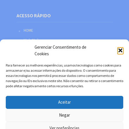
ACESSO RÁPIDO
HOME
Web Mail
Gerenciar Consentimento de
Política de privacidade
Cookies
Redes sociais
Para fornecer as melhores experiências, usamos tecnologias como cookies para
Facebook
armazenar e/ou acessar informações do dispositivo. O consentimento para
essas tecnologias nos permitirá processar dados como comportamento de
Twitter
navegação ou IDs exclusivos neste site. Não consentir ou retirar o consentimento
pode afetar negativamente certos recursos e funções.
YouTube
Instagram
Aceitar
Negar
Copyright © 2026. Desenvolvido por Danilo Filitto.
Ver preferências