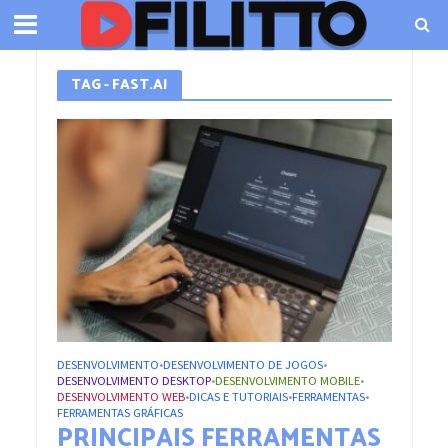
TAG - FAST.AI
DESENVOLVIMENTO
DESENVOLVIMENTO DE JOGOS
•
•
DESENVOLVIMENTO DESKTOP
DESENVOLVIMENTO MOBILE
•
•
DESENVOLVIMENTO WEB
DICAS E TUTORIAIS
FERRAMENTAS
•
•
•
FERRAMENTAS GRÁFICAS
PRINCIPAIS FERRAMENTAS