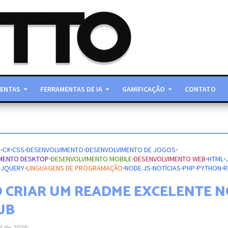
ENTAS
FERRAMENTAS DE IA
GAMIFICAÇÃO
CONTATO
+
•
C#
•
CSS
•
DESENVOLVIMENTO
•
DESENVOLVIMENTO DE JOGOS
•
MENTO DESKTOP
•
DESENVOLVIMENTO MOBILE
•
DESENVOLVIMENTO WEB
•
HTML
•
•
JQUERY
•
LINGUAGENS DE PROGRAMAÇÃO
•
NODE.JS
•
NOTÍCIAS
•
PHP
•
PYTHON
•
R
S
 CRIAR UM README EXCELENTE N
UB
il de 2020