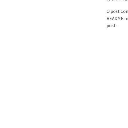
O post Co
README.md 
post...