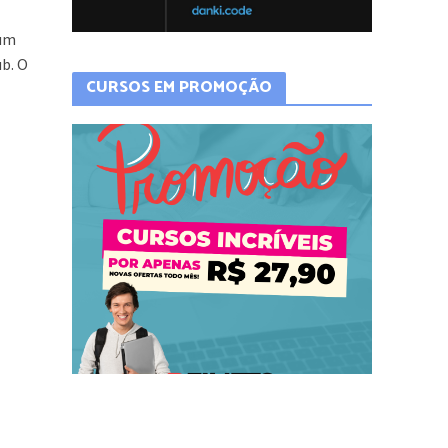
 um
b. O
CURSOS EM PROMOÇÃO