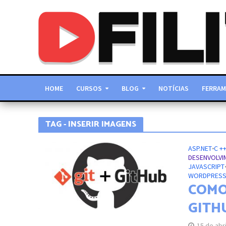
HOME
CURSOS
BLOG
NOTÍCIAS
FERRAM
TAG - INSERIR IMAGENS
ASP.NET
•
C +
DESENVOLVI
JAVASCRIPT
WORDPRES
COMO
GITH
15 de abr