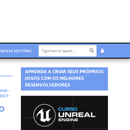
NOSSA HISTÓRIA
APRENDA A CRIAR SEUS PRÓPRIOS
JOGOS COM OS MELHORES
DESENVOLVEDORES
JAVA
•
EACT
•
O