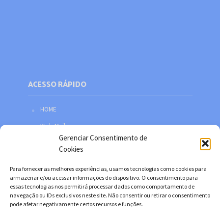
ACESSO RÁPIDO
HOME
Web Mail
Gerenciar Consentimento de
Política de privacidade
Cookies
Redes sociais
Para fornecer as melhores experiências, usamos tecnologias como cookies para
Facebook
armazenar e/ou acessar informações do dispositivo. O consentimento para
essas tecnologias nos permitirá processar dados como comportamento de
Twitter
navegação ou IDs exclusivos neste site. Não consentir ou retirar o consentimento
pode afetar negativamente certos recursos e funções.
YouTube