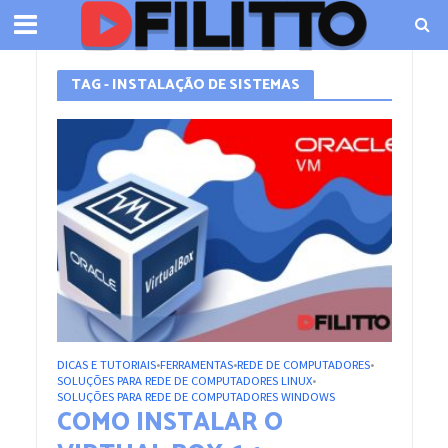
TAG - INSTALAÇÃO DE SISTEMAS
DICAS E TUTORIAIS
FERRAMENTAS
REDE DE COMPUTADORES
•
•
•
SOLUÇÕES PARA REDE DE COMPUTADORES LINUX
•
SOLUÇÕES PARA REDE DE COMPUTADORES WINDOWS
COMO INSTALAR O