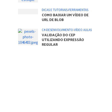
DICAS E TUTORIAIS
•
FERRAMENTAS
COMO ATIVAR TODOS OS
NÚCLEOS DO PROCESSADOR
NO SISTEMA OPERACIONAL
WINDOWS
DICAS E TUTORIAIS
•
FERRAMENTAS
O QUE É PADRÃO DE
CRIMPAGEM 568A E 568B
C#
•
DESENVOLVIMENTO
•
VÍDEO AULAS
DESENVOLVENDO UM
SISTEMA DE CONTROLE DE
ESTOQUE – PARTE 1
DICAS E TUTORIAIS
•
FERRAMENTAS
COMO BAIXAR UM VÍDEO DE
URL DE BLOB