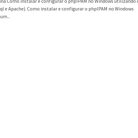
ina Como instalar e configurar o phpIPAM no Windows utilizando 
l e Apache). Como instalar e configurar o phpIPAM no Windows
um...