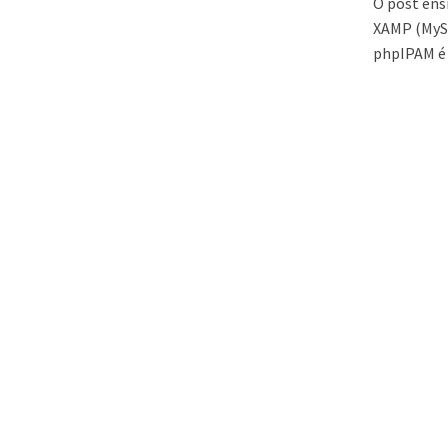
O post ens
XAMP (MySq
phpIPAM é 