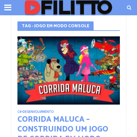
TAG - JOGO EM MODO CONSOLE
C#
DESENVOLVIMENTO
•
CORRIDA MALUCA –
CONSTRUINDO UM JOGO