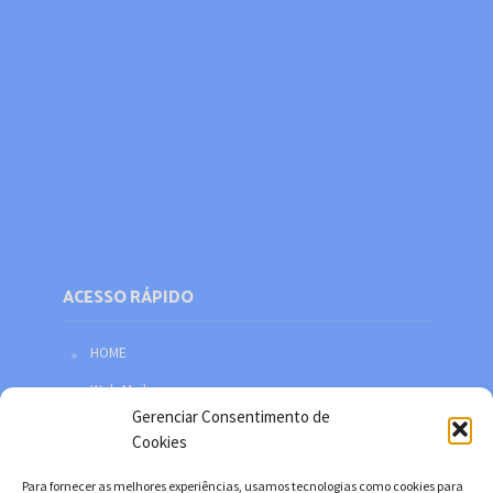
ACESSO RÁPIDO
HOME
Web Mail
Gerenciar Consentimento de
Política de privacidade
Cookies
Redes sociais
Para fornecer as melhores experiências, usamos tecnologias como cookies para