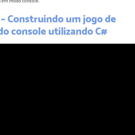
da em modo console.
 – Construindo um jogo de
o console utilizando C#