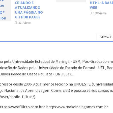
CRIANDO E
HTML: A BAS
ATUALIZANDO
WEB
UMA PÁGINA NO
108 Views
GITHUB PAGES
371 Views
VIEW ALL 
o pela Universidade Estadual de Maringá - UEM, Pós-Graduado e
cação de Dados pela Universidade do Estado do Paraná - UEL, Ba
Universidade do Oeste Paulista - UNOESTE.
ofessor desde 2006. Atualmente leciono na UNOESTE (Universidad
iço Nacional de Aprendizagem Comercial) e possuo vários cursos n
er/danilo-filitto/).
 https:www.dfilitto.com.br e https:www.makeindiegames.com.br