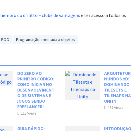
membro do dfilitto – clube de vantagens
e ter acesso a todos os
POO
Programação orientada a objetos
DO ZERO AO
ARQUITETUR
PRIMEIRO CÓDIGO:
MUNDOS 2D:
COMO INICIAR NO
DOMINANDO
DESENVOLVIMENT
TILESETS E
O DE SISTEMAS E
TILEMAPS N
JOGOS SENDO
UNITY
FREELANCER!
157 Views
113 Views
GUIA RÁPIDO:
INTRODUÇÃO