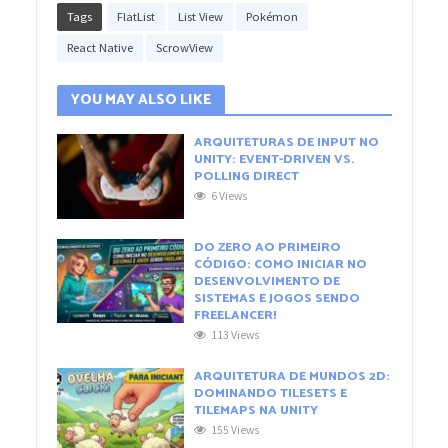
Tags
FlatList
List View
Pokémon
React Native
ScrowView
YOU MAY ALSO LIKE
ARQUITETURAS DE INPUT NO
UNITY: EVENT-DRIVEN VS.
POLLING DIRECT
6 Views
DO ZERO AO PRIMEIRO
CÓDIGO: COMO INICIAR NO
DESENVOLVIMENTO DE
SISTEMAS E JOGOS SENDO
FREELANCER!
113 Views
ARQUITETURA DE MUNDOS 2D:
DOMINANDO TILESETS E
TILEMAPS NA UNITY
155 Views