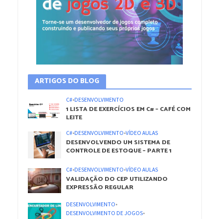
ARTIGOS DO BLOG
C#
•
DESENVOLVIMENTO
1 LISTA DE EXERCÍCIOS EM C# – CAFÉ COM
LEITE
C#
•
DESENVOLVIMENTO
•
VÍDEO AULAS
DESENVOLVENDO UM SISTEMA DE
CONTROLE DE ESTOQUE – PARTE 1
C#
•
DESENVOLVIMENTO
•
VÍDEO AULAS
VALIDAÇÃO DO CEP UTILIZANDO
EXPRESSÃO REGULAR
DESENVOLVIMENTO
•
DESENVOLVIMENTO DE JOGOS
•