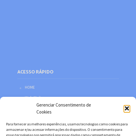
ACESSO RÁPIDO
HOME
Web Mail
Gerenciar Consentimento de
Política de privacidade
Cookies
Redes sociais
Para fornecer as melhores experiências, usamos tecnologias como cookies para
Facebook
armazenar e/ou acessar informações do dispositivo. O consentimento para
essas tecnologias nos permitirá processar dados como comportamento de