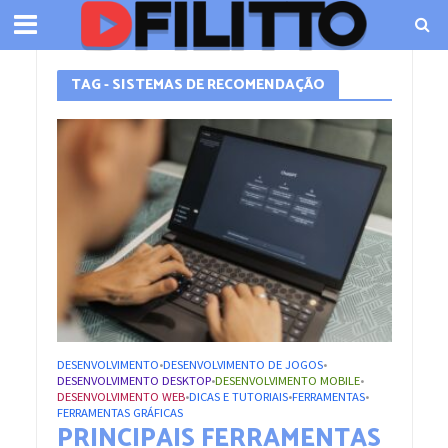
TAG - SISTEMAS DE RECOMENDAÇÃO
DESENVOLVIMENTO
DESENVOLVIMENTO DE JOGOS
•
•
DESENVOLVIMENTO DESKTOP
DESENVOLVIMENTO MOBILE
•
•
DESENVOLVIMENTO WEB
DICAS E TUTORIAIS
FERRAMENTAS
•
•
•
FERRAMENTAS GRÁFICAS
PRINCIPAIS FERRAMENTAS