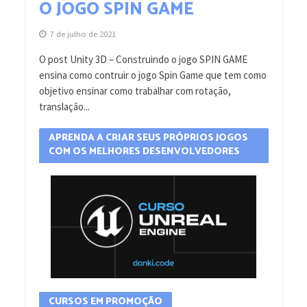
O JOGO SPIN GAME
7 de julho de 2021
O post Unity 3D – Construindo o jogo SPIN GAME
ensina como contruir o jogo Spin Game que tem como
objetivo ensinar como trabalhar com rotação,
translação...
APRENDA A CRIAR SEUS PRÓPRIOS JOGOS
COM OS MELHORES DESENVOLVEDORES
CURSOS EM PROMOÇÃO