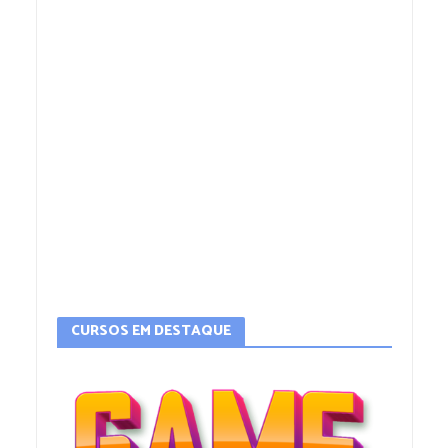
CURSOS EM DESTAQUE