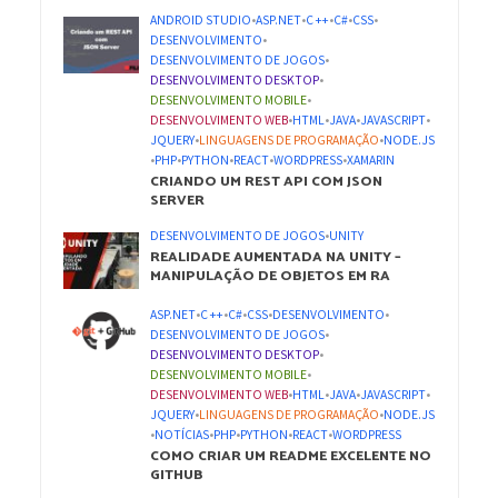
ANDROID STUDIO
•
ASP.NET
•
C ++
•
C#
•
CSS
•
DESENVOLVIMENTO
•
DESENVOLVIMENTO DE JOGOS
•
DESENVOLVIMENTO DESKTOP
•
DESENVOLVIMENTO MOBILE
•
DESENVOLVIMENTO WEB
•
HTML
•
JAVA
•
JAVASCRIPT
•
JQUERY
•
LINGUAGENS DE PROGRAMAÇÃO
•
NODE.JS
•
PHP
•
PYTHON
•
REACT
•
WORDPRESS
•
XAMARIN
CRIANDO UM REST API COM JSON
SERVER
DESENVOLVIMENTO DE JOGOS
•
UNITY
REALIDADE AUMENTADA NA UNITY –
MANIPULAÇÃO DE OBJETOS EM RA
ASP.NET
•
C ++
•
C#
•
CSS
•
DESENVOLVIMENTO
•
DESENVOLVIMENTO DE JOGOS
•
DESENVOLVIMENTO DESKTOP
•
DESENVOLVIMENTO MOBILE
•
DESENVOLVIMENTO WEB
•
HTML
•
JAVA
•
JAVASCRIPT
•
JQUERY
•
LINGUAGENS DE PROGRAMAÇÃO
•
NODE.JS
•
NOTÍCIAS
•
PHP
•
PYTHON
•
REACT
•
WORDPRESS
COMO CRIAR UM README EXCELENTE NO
GITHUB