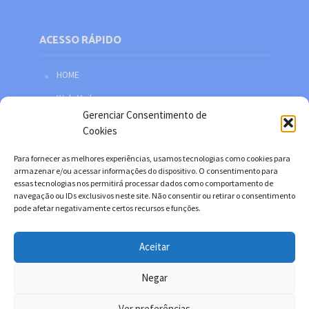
ACESSO RÁPIDO
HOME
Web Mail
Gerenciar Consentimento de
Política de privacidade
Cookies
Redes sociais
Para fornecer as melhores experiências, usamos tecnologias como cookies para
Facebook
armazenar e/ou acessar informações do dispositivo. O consentimento para
essas tecnologias nos permitirá processar dados como comportamento de
Twitter
navegação ou IDs exclusivos neste site. Não consentir ou retirar o consentimento
pode afetar negativamente certos recursos e funções.
YouTube
Instagram
Aceitar
Negar
Copyright © 2026. Desenvolvido por Danilo Filitto.
Ver preferências