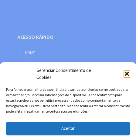
ACESSO RÁPIDO
HOME
Web Mail
Gerenciar Consentimento de
Política de privacidade
Cookies
Redes sociais
Para fornecer as melhores experiências, usamos tecnologias como cookies para
Facebook
armazenar e/ou acessar informações do dispositivo. O consentimento para
essas tecnologias nos permitirá processar dados como comportamento de
Twitter
navegação ou IDs exclusivos neste site. Não consentir ou retirar o consentimento
pode afetar negativamente certos recursos e funções.
YouTube
Instagram
Aceitar