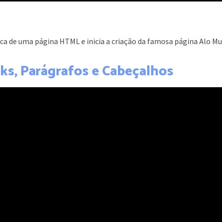
ica de uma página HTML e inicia a criação da famosa página Alo M
nks, Parágrafos e Cabeçalhos