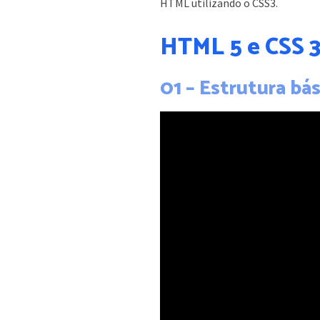
HTML utilizando o CSS3.
HTML 5 e CSS 3
01 – Estrutura b