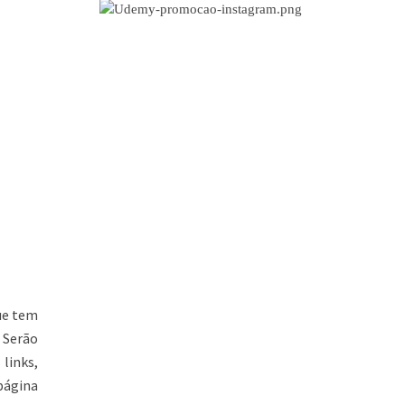
ue tem
 Serão
links,
página