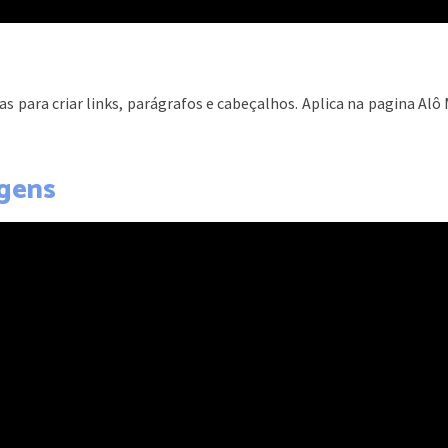
das para criar links, parágrafos e cabeçalhos. Aplica na pagina Al
agens