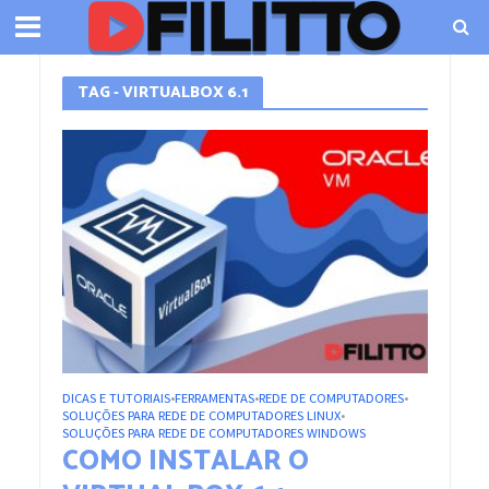
TAG - VIRTUALBOX 6.1
DICAS E TUTORIAIS
FERRAMENTAS
REDE DE COMPUTADORES
•
•
•
SOLUÇÕES PARA REDE DE COMPUTADORES LINUX
•
SOLUÇÕES PARA REDE DE COMPUTADORES WINDOWS
COMO INSTALAR O