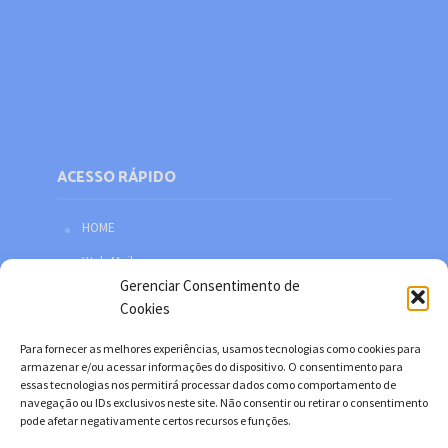
ACESSO RÁPIDO
HOME
Web Mail
Gerenciar Consentimento de
Política de privacidade
Cookies
Redes sociais
Para fornecer as melhores experiências, usamos tecnologias como cookies para
Facebook
armazenar e/ou acessar informações do dispositivo. O consentimento para
essas tecnologias nos permitirá processar dados como comportamento de
Twitter
navegação ou IDs exclusivos neste site. Não consentir ou retirar o consentimento
pode afetar negativamente certos recursos e funções.
YouTube