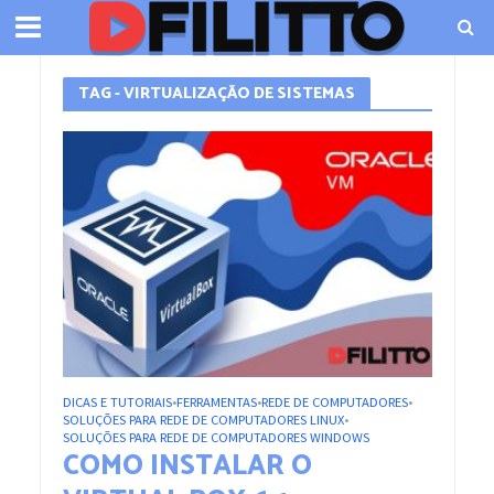
TAG - VIRTUALIZAÇÃO DE SISTEMAS
DICAS E TUTORIAIS
FERRAMENTAS
REDE DE COMPUTADORES
•
•
•
SOLUÇÕES PARA REDE DE COMPUTADORES LINUX
•
SOLUÇÕES PARA REDE DE COMPUTADORES WINDOWS
COMO INSTALAR O