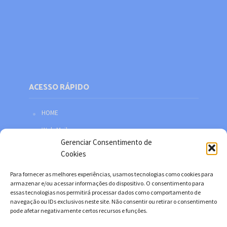
ACESSO RÁPIDO
HOME
Web Mail
Gerenciar Consentimento de
Política de privacidade
Cookies
Redes sociais
Para fornecer as melhores experiências, usamos tecnologias como cookies para
Facebook
armazenar e/ou acessar informações do dispositivo. O consentimento para
essas tecnologias nos permitirá processar dados como comportamento de
Twitter
navegação ou IDs exclusivos neste site. Não consentir ou retirar o consentimento
pode afetar negativamente certos recursos e funções.
YouTube