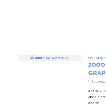
C#
•
DESENVO
2000 
GRAP
6 de outu
A série 20
que ele pr
aborda...