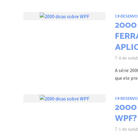
C#
•
DESENVO
2000 
FERR
APLI
6 de outu
A série 20
que ele pr
C#
•
DESENVO
2000 
WPF?
1 de outu