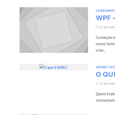
C#
•
DESENVO
WPF –
11 de out
Começou a 
como funci
criar...
ASP.NET
•
C#
•
O QU
13 de set
Quem traba
costumam d