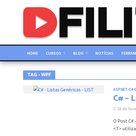
HOME
CURSOS
BLOG
NOTÍCIAS
FERRAM
TAG - WPF
ASP.NET
•
C#
•
C# – 
28 de fev
O Post C# 
<T> utiliz