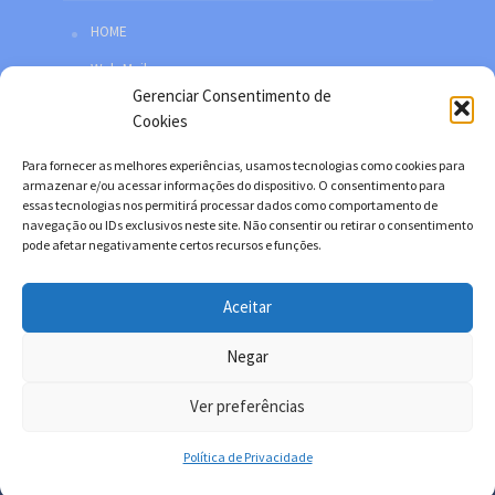
HOME
Web Mail
Gerenciar Consentimento de
Política de privacidade
Cookies
Redes sociais
Para fornecer as melhores experiências, usamos tecnologias como cookies para
Facebook
armazenar e/ou acessar informações do dispositivo. O consentimento para
essas tecnologias nos permitirá processar dados como comportamento de
Twitter
navegação ou IDs exclusivos neste site. Não consentir ou retirar o consentimento
pode afetar negativamente certos recursos e funções.
YouTube
Instagram
Aceitar
Negar
Copyright © 2026. Desenvolvido por Danilo Filitto.
Ver preferências
Política de Privacidade