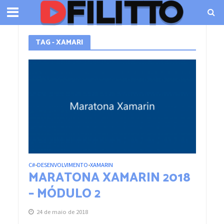
TAG - XAMARI
C#
DESENVOLVIMENTO
XAMARIN
•
•
MARATONA XAMARIN 2018
– MÓDULO 2
24 de maio de 2018