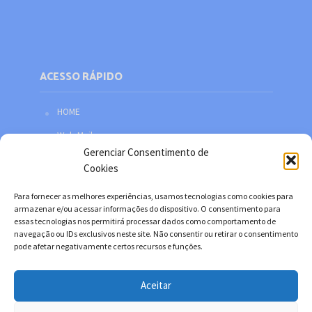
ACESSO RÁPIDO
HOME
Web Mail
Gerenciar Consentimento de
Política de privacidade
Cookies
Redes sociais
Para fornecer as melhores experiências, usamos tecnologias como cookies para
Facebook
armazenar e/ou acessar informações do dispositivo. O consentimento para
essas tecnologias nos permitirá processar dados como comportamento de
Twitter
navegação ou IDs exclusivos neste site. Não consentir ou retirar o consentimento
pode afetar negativamente certos recursos e funções.
YouTube
Instagram
Aceitar