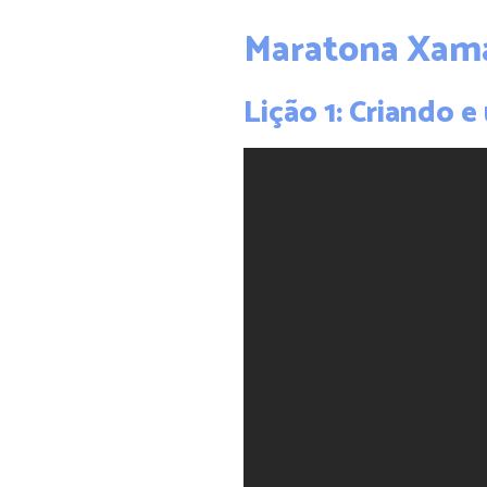
Maratona Xama
Lição 1: Criando 