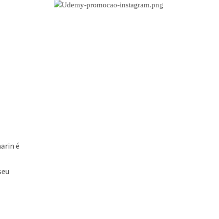
arin é
seu