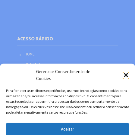
ACESSO RÁPIDO
HOME
Web Mail
Gerenciar Consentimento de
Política de privacidade
Cookies
Redes sociais
Para fornecer as melhores experiências, usamos tecnologias como cookies para
Facebook
armazenar e/ou acessar informações do dispositivo. O consentimento para
essas tecnologias nos permitirá processar dados como comportamento de
Twitter
navegação ou IDs exclusivos neste site. Não consentir ou retirar o consentimento
pode afetar negativamente certos recursos e funções.
YouTube
Instagram
Aceitar