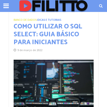
BANCO DE DADOS
•
DICAS E TUTORIAIS
COMO UTILIZAR O SQL
SELECT: GUIA BÁSICO
PARA INICIANTES
9 de março de 2022