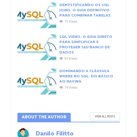
DEMYSTIFICANDO OS SQL
JOINS: O GUIA DEFINITIVO
PARA COMBINAR TABELAS
75 Views
SQL VIEWS: O GUIA DIRETO
PARA SIMPLIFICAR E
PROTEGER SEU BANCO DE
DADOS
92 Views
DOMINANDO A CLÁUSULA
WHERE NO SQL: DO BÁSICO
AO HAVING
79 Views
ABOUT THE AUTHOR
VIEW ALL POSTS
Danilo Filitto