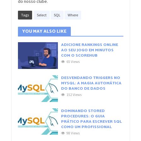
do nosso clube.
Tags
Select
SQL
Where
YOU MAY ALSO LIKE
ADICIONE RANKINGS ONLINE
AO SEU JOGO EM MINUTOS
COM O SCOREHUB
65 Views
DESVENDANDO TRIGGERS NO
MYSQL: A MAGIA AUTOMÁTICA
DO BANCO DE DADOS
152 Views
DOMINANDO STORED
PROCEDURES: O GUIA
PRÁTICO PARA ESCREVER SQL
COMO UM PROFISSIONAL
98 Views