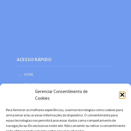
ACESSO RÁPIDO
HOME
Web Mail
Gerenciar Consentimento de
Política de privacidade
Cookies
Redes sociais
Para fornecer as melhores experiências, usamos tecnologias como cookies para
Facebook
armazenar e/ou acessar informações do dispositivo. O consentimento para
essas tecnologias nos permitirá processar dados como comportamento de
Twitter
navegação ou IDs exclusivos neste site. Não consentir ou retirar o consentimento
pode afetar negativamente certos recursos e funções.