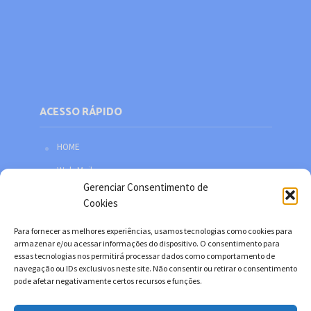
ACESSO RÁPIDO
HOME
Web Mail
Gerenciar Consentimento de
Política de privacidade
Cookies
Redes sociais
Para fornecer as melhores experiências, usamos tecnologias como cookies para
Facebook
armazenar e/ou acessar informações do dispositivo. O consentimento para
essas tecnologias nos permitirá processar dados como comportamento de
Twitter
navegação ou IDs exclusivos neste site. Não consentir ou retirar o consentimento
pode afetar negativamente certos recursos e funções.
YouTube
Instagram