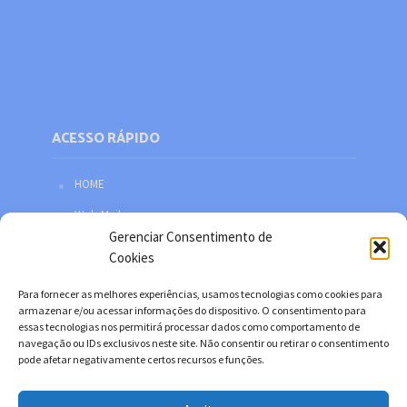
ACESSO RÁPIDO
HOME
Web Mail
Gerenciar Consentimento de
Política de privacidade
Cookies
Redes sociais
Para fornecer as melhores experiências, usamos tecnologias como cookies para
Facebook
armazenar e/ou acessar informações do dispositivo. O consentimento para
essas tecnologias nos permitirá processar dados como comportamento de
Twitter
navegação ou IDs exclusivos neste site. Não consentir ou retirar o consentimento
pode afetar negativamente certos recursos e funções.
YouTube
Instagram