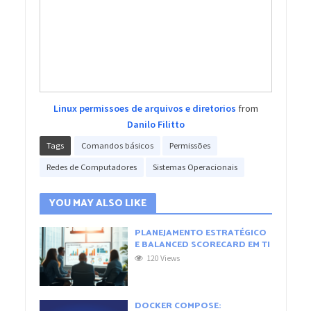
Linux permissoes de arquivos e diretorios
from
Danilo Filitto
Tags
Comandos básicos
Permissões
Redes de Computadores
Sistemas Operacionais
YOU MAY ALSO LIKE
PLANEJAMENTO ESTRATÉGICO
E BALANCED SCORECARD EM TI
120 Views
DOCKER COMPOSE: