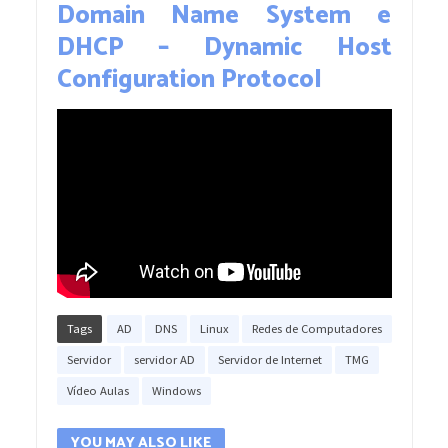
Domain Name System e
DHCP – Dynamic Host
Configuration Protocol
Tags
AD
DNS
Linux
Redes de Computadores
Servidor
servidor AD
Servidor de Internet
TMG
Vídeo Aulas
Windows
YOU MAY ALSO LIKE