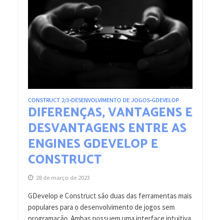
CONSTRUCT 2/3
DESENVOLVIMENTO DE JOGOS
GDEVELOP
•
•
DIFERENÇAS, VANTAGENS E
DESVANTAGENS ENTRE AS
ENGINES GDEVELOP E
CONSTRUCT
28 de março de 2023
GDevelop e Construct são duas das ferramentas mais
populares para o desenvolvimento de jogos sem
programação. Ambas possuem uma interface intuitiva