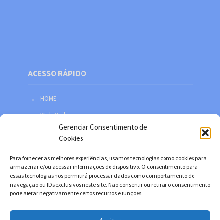
ACESSO RÁPIDO
HOME
Web Mail
Gerenciar Consentimento de
Política de privacidade
Cookies
Redes sociais
Para fornecer as melhores experiências, usamos tecnologias como cookies para
Facebook
armazenar e/ou acessar informações do dispositivo. O consentimento para
essas tecnologias nos permitirá processar dados como comportamento de
Twitter
navegação ou IDs exclusivos neste site. Não consentir ou retirar o consentimento
pode afetar negativamente certos recursos e funções.
YouTube
Instagram