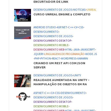
ENCURTADOR DE LINK
DESENVOLVIMENTO DE JOGOS
•
NOTÍCIAS
•
UNREAL
CURSO UNREAL ENGINE 5 COMPLETO
ANDROID STUDIO
•
ASP.NET
•
C ++
•
C#
•
CSS
•
DESENVOLVIMENTO
•
DESENVOLVIMENTO DE JOGOS
•
DESENVOLVIMENTO DESKTOP
•
DESENVOLVIMENTO MOBILE
•
DESENVOLVIMENTO WEB
•
HTML
•
JAVA
•
JAVASCRIPT
•
JQUERY
•
LINGUAGENS DE PROGRAMAÇÃO
•
NODE.JS
•
PHP
•
PYTHON
•
REACT
•
WORDPRESS
•
XAMARIN
CRIANDO UM REST API COM JSON
SERVER
DESENVOLVIMENTO DE JOGOS
•
UNITY
REALIDADE AUMENTADA NA UNITY –
MANIPULAÇÃO DE OBJETOS EM RA
ASP.NET
•
C ++
•
C#
•
CSS
•
DESENVOLVIMENTO
•
DESENVOLVIMENTO DE JOGOS
•
DESENVOLVIMENTO DESKTOP
•
DESENVOLVIMENTO MOBILE
•
DESENVOLVIMENTO WEB
•
HTML
•
JAVA
•
JAVASCRIPT
•