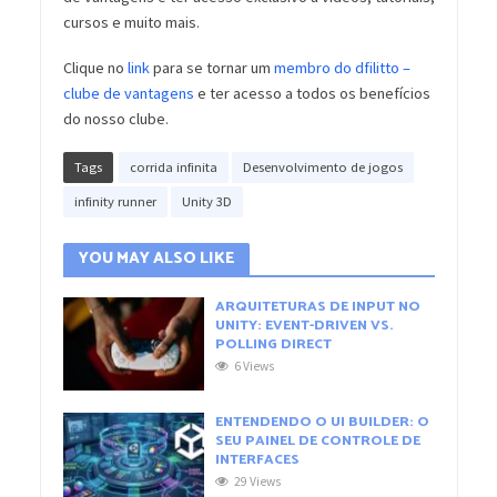
cursos e muito mais.
Clique no
link
para se tornar um
membro do dfilitto –
clube de vantagens
e ter acesso a todos os benefícios
do nosso clube.
Tags
corrida infinita
Desenvolvimento de jogos
infinity runner
Unity 3D
YOU MAY ALSO LIKE
ARQUITETURAS DE INPUT NO
UNITY: EVENT-DRIVEN VS.
POLLING DIRECT
6 Views
ENTENDENDO O UI BUILDER: O
SEU PAINEL DE CONTROLE DE
INTERFACES
29 Views