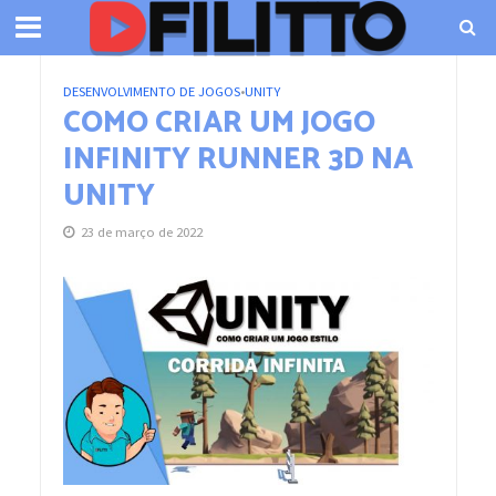
DESENVOLVIMENTO DE JOGOS
•
UNITY
COMO CRIAR UM JOGO
INFINITY RUNNER 3D NA
UNITY
23 de março de 2022