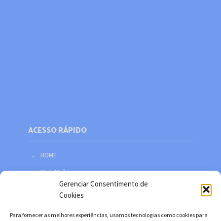
ACESSO RÁPIDO
HOME
Web Mail
Gerenciar Consentimento de
Política de privacidade
Cookies
Redes sociais
Para fornecer as melhores experiências, usamos tecnologias como cookies para
Facebook