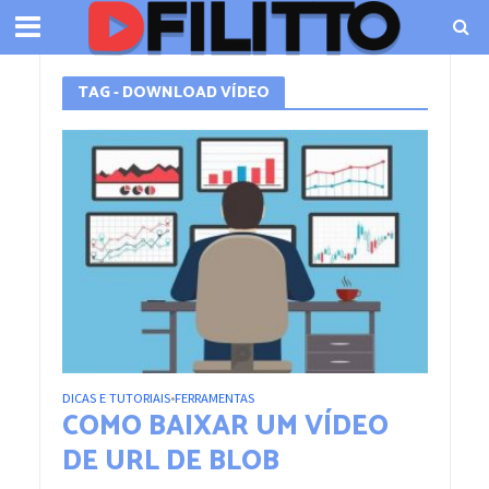
TAG - DOWNLOAD VÍDEO
DICAS E TUTORIAIS
FERRAMENTAS
•
COMO BAIXAR UM VÍDEO
DE URL DE BLOB