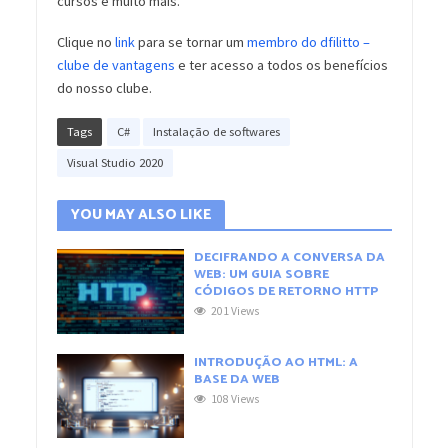
cursos e muito mais.
Clique no
link
para se tornar um
membro do dfilitto –
clube de vantagens
e ter acesso a todos os benefícios
do nosso clube.
Tags
C#
Instalação de softwares
Visual Studio 2020
YOU MAY ALSO LIKE
DECIFRANDO A CONVERSA DA
WEB: UM GUIA SOBRE
CÓDIGOS DE RETORNO HTTP
201 Views
INTRODUÇÃO AO HTML: A
BASE DA WEB
108 Views