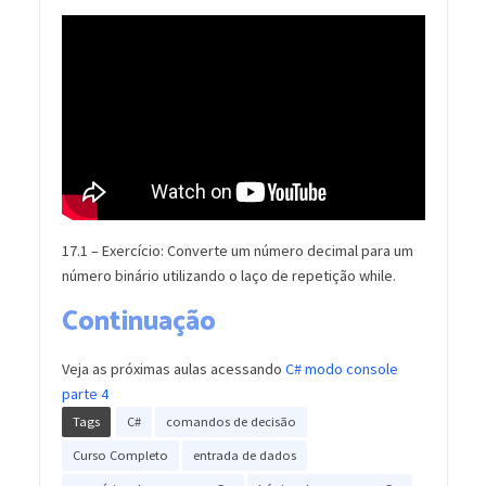
17.1 – Exercício: Converte um número decimal para um
número binário utilizando o laço de repetição while.
Continuação
Veja as próximas aulas acessando
C# modo console
parte 4
Tags
C#
comandos de decisão
Curso Completo
entrada de dados