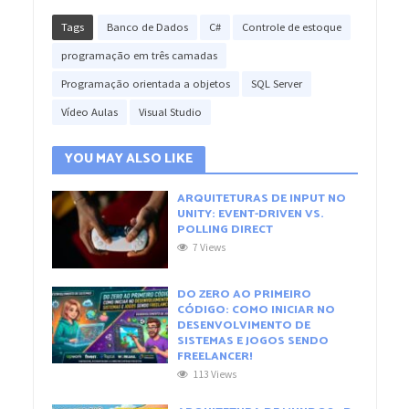
Tags
Banco de Dados
C#
Controle de estoque
programação em três camadas
Programação orientada a objetos
SQL Server
Vídeo Aulas
Visual Studio
YOU MAY ALSO LIKE
ARQUITETURAS DE INPUT NO
UNITY: EVENT-DRIVEN VS.
POLLING DIRECT
7 Views
DO ZERO AO PRIMEIRO
CÓDIGO: COMO INICIAR NO
DESENVOLVIMENTO DE
SISTEMAS E JOGOS SENDO
FREELANCER!
113 Views