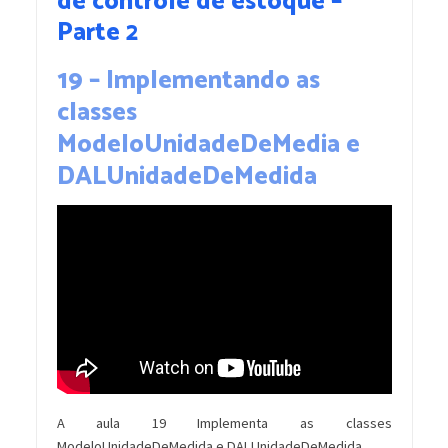
de controle de estoque –
Parte 2
19 – Implementando as
classes
ModeloUnidadeDeMedia e
DALUnidadeDeMedida
A aula 19 Implementa as classes
ModeloUnidadeDeMedida e DALUnidadeDeMedida.