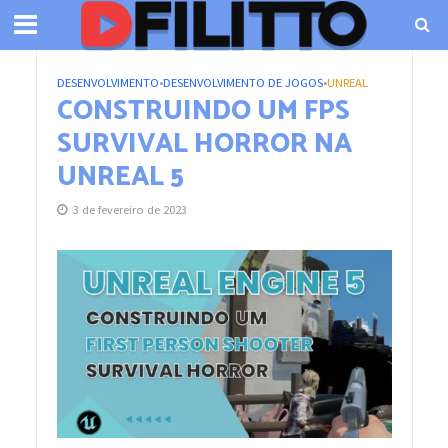
DESENVOLVIMENTO
•
DESENVOLVIMENTO DE JOGOS
•
UNREAL
CONSTRUINDO UM FPS
SURVIVAL HORROR NA
UNREAL 5
3 de fevereiro de 2023