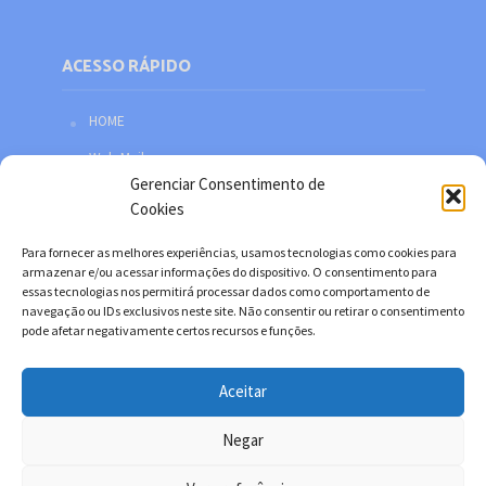
ACESSO RÁPIDO
HOME
Web Mail
Gerenciar Consentimento de
Política de privacidade
Cookies
Redes sociais
Para fornecer as melhores experiências, usamos tecnologias como cookies para
Facebook
armazenar e/ou acessar informações do dispositivo. O consentimento para
essas tecnologias nos permitirá processar dados como comportamento de
Twitter
navegação ou IDs exclusivos neste site. Não consentir ou retirar o consentimento
pode afetar negativamente certos recursos e funções.
YouTube
Instagram
Aceitar
Negar
Copyright © 2026. Desenvolvido por Danilo Filitto.