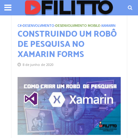
C#
•
DESENVOLVIMENTO
•
DESENVOLVIMENTO MOBILE
•
XAMARIN
CONSTRUINDO UM ROBÔ
DE PESQUISA NO
XAMARIN FORMS
8 de junho de 2020