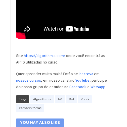
Site
https://algorithmia.com/
onde você encontrá as
API’S utilizadas no curso.
Quer aprender muito mais? Então se
inscreva
em
nossos cursos
, em nosso canal no
YouTube
, participe
do nosso grupo de estudos no
Facebook
e
Watsapp
.
Tags
Algorithmia
API
Bot
Robô
xamarin forms
YOU MAY ALSO LIKE