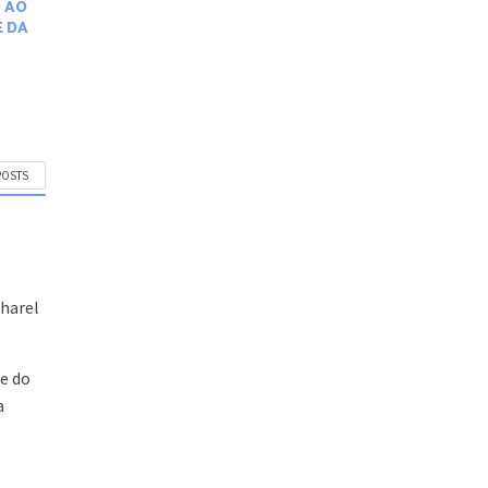
 AO
E DA
POSTS
m
charel
e do
a