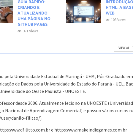
GUIA RÁPIDO:
INTRODUÇÃO
CRIANDO E
HTML: A BAS
ATUALIZANDO
WEB
UMA PÁGINA NO
108 Views
GITHUB PAGES
371 Views
VIEW ALL 
o pela Universidade Estadual de Maringá - UEM, Pós-Graduado e
cação de Dados pela Universidade do Estado do Paraná - UEL, Ba
Universidade do Oeste Paulista - UNOESTE.
ofessor desde 2006. Atualmente leciono na UNOESTE (Universidad
iço Nacional de Aprendizagem Comercial) e possuo vários cursos n
er/danilo-filitto/).
 https:www.dfilitto.com.br e https:www.makeindiegames.com.br