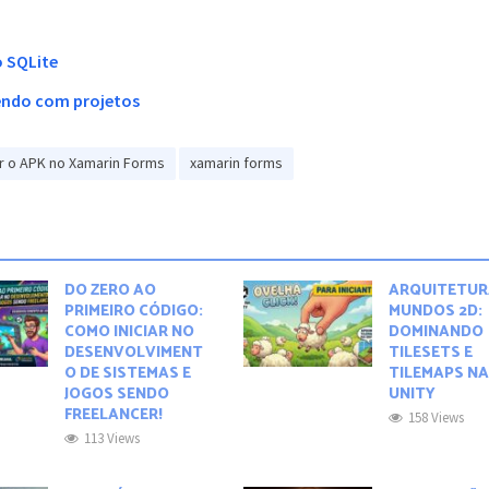
o SQLite
dendo com projetos
r o APK no Xamarin Forms
xamarin forms
DO ZERO AO
ARQUITETUR
PRIMEIRO CÓDIGO:
MUNDOS 2D:
COMO INICIAR NO
DOMINANDO
DESENVOLVIMENT
TILESETS E
O DE SISTEMAS E
TILEMAPS N
JOGOS SENDO
UNITY
FREELANCER!
158 Views
113 Views