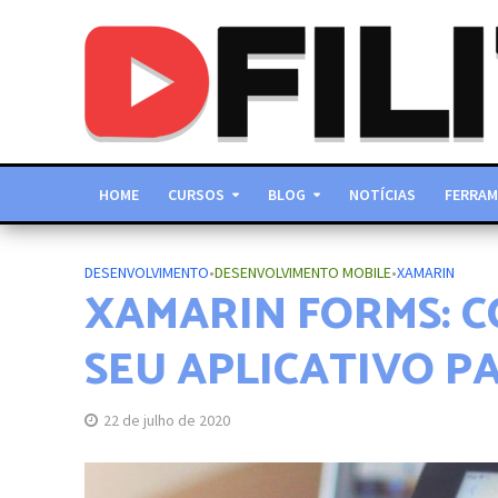
HOME
CURSOS
BLOG
NOTÍCIAS
FERRAM
DESENVOLVIMENTO
•
DESENVOLVIMENTO MOBILE
•
XAMARIN
XAMARIN FORMS: C
SEU APLICATIVO P
22 de julho de 2020