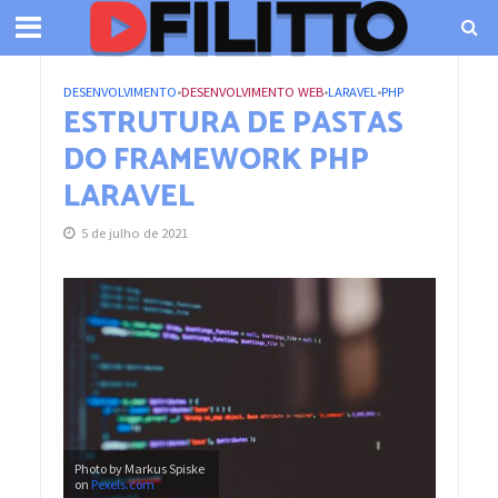
DESENVOLVIMENTO
•
DESENVOLVIMENTO WEB
•
LARAVEL
•
PHP
ESTRUTURA DE PASTAS
DO FRAMEWORK PHP
LARAVEL
5 de julho de 2021
Photo by Markus Spiske
on
Pexels.com