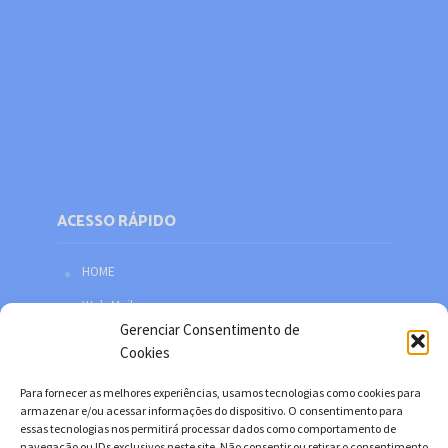
ACESSO RÁPIDO
HOME
Web Mail
Gerenciar Consentimento de
Política de privacidade
Cookies
Redes sociais
Para fornecer as melhores experiências, usamos tecnologias como cookies para
Facebook
armazenar e/ou acessar informações do dispositivo. O consentimento para
essas tecnologias nos permitirá processar dados como comportamento de
Twitter
navegação ou IDs exclusivos neste site. Não consentir ou retirar o consentimento