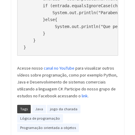
        if (entrada.equalsIgnoreCase(charada.ge
            System.out.println("Parabens!!!! Vo
        }else{

             System.out.println("Que pena!!!!!
        }

    } 

}
Acesse nosso
canal no YouTube
para visualizar outros
vídeos sobre programação, como por exemplo Python,
Java e Desenvolvimento de sistemas comerciais
utilizando a linguagem C#. Participe do nosso grupo de
estudos no Facebook acessando o
link
.
Tags
Java
jogo da charada
Lógica de programação
Programação orientada a objetos